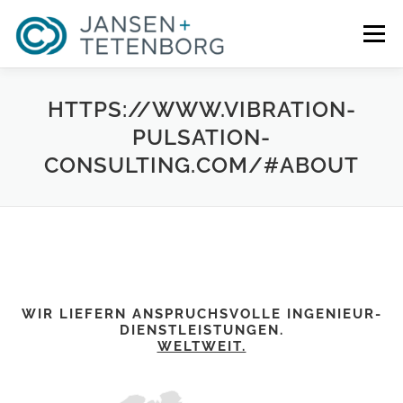
Zum
Inhalt
Menü
springen
PORTFOLIO
PRODUKTE
ÜBER UNS
HTTPS://WWW.VIBRATION-
PULSATION-
CONSULTING.COM/#ABOUT
VORTEILE
NEUIGKEITEN
STELLEN
KONTAKT
SPRACHE
WIR LIEFERN ANSPRUCHSVOLLE INGENIEUR-
DIENSTLEISTUNGEN.
WELTWEIT.