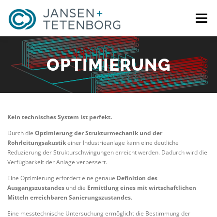
Zum
Inhalt
Menü
springen
PORTFOLIO
PRODUKTE
ÜBER UNS
OPTIMIERUNG
VORTEILE
NEUIGKEITEN
STELLEN
Kein technisches System ist perfekt.
KONTAKT
SPRACHE
Durch die
Optimierung der Strukturmechanik und der
Rohrleitungsakustik
einer Industrieanlage kann eine deutliche
Reduzierung der Strukturschwingungen erreicht werden. Dadurch wird die
Verfügbarkeit der Anlage verbessert.
Eine Optimierung erfordert eine genaue
Definition des
Ausgangszustandes
und die
Ermittlung eines mit wirtschaftlichen
Mitteln erreichbaren Sanierungszustandes
.
Eine messtechnische Untersuchung ermöglicht die Bestimmung der