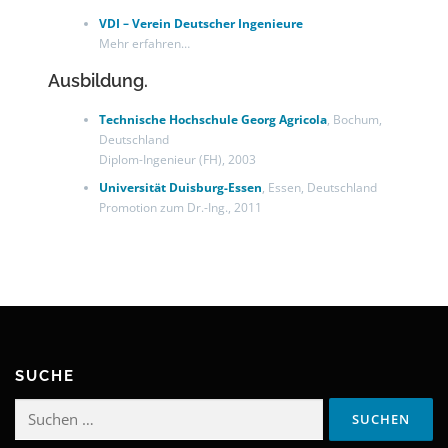
VDI – Verein Deutscher Ingenieure
Mehr erfahren…
Ausbildung.
Technische Hochschule Georg Agricola
, Bochum,
Deutschland
Diplom-Ingenieur (FH), 2003
Universität Duisburg-Essen
, Essen, Deutschland
Promotion zum Dr.-Ing., 2011
SUCHE
Suchen
nach: